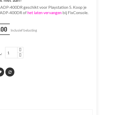
t niet aan?
ADP‑400DR geschikt voor Playstation 5. Koop je
 ADP‑400DR of
het laten vervangen
bij FixConsole.
,00
Inclusief belasting
: