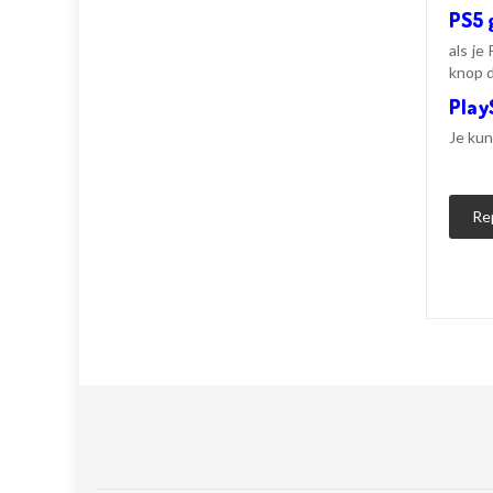
PS5 
als je
knop d
Play
Je kun
Re