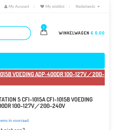
My Account
My wishlist
Nederlands
0
WINKELWAGEN
€ 0,00
-1015B VOEDING ADP‑400DR 100-127V／200-
ATION 5 CFI-1015A CFI-1015B VOEDING
00DR 100-127V／200-240V
tems in voorraad