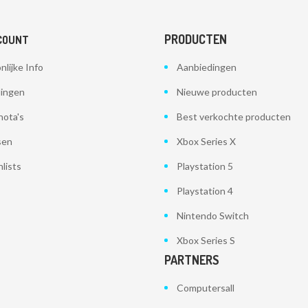
PRODUCTEN
COUNT
nlijke Info
Aanbiedingen
lingen
Nieuwe producten
nota's
Best verkochte producten
sen
Xbox Series X
lists
Playstation 5
Playstation 4
Nintendo Switch
Xbox Series S
PARTNERS
Computersall