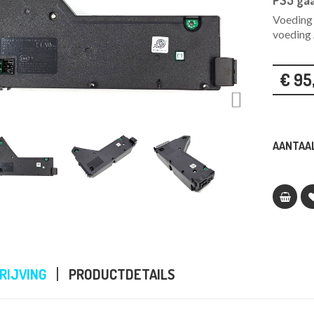
PS5 gaa
Voeding 
voeding
€ 95

AANTAAL
RIJVING
PRODUCTDETAILS