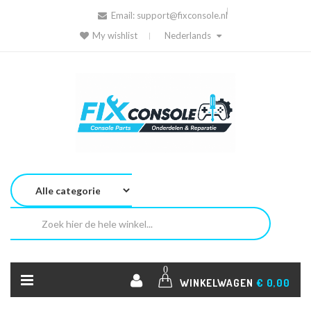
Email:
support@fixconsole.nl
My wishlist
Nederlands
0
WINKELWAGEN
€ 0,00