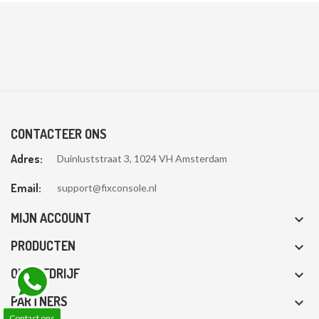
CONTACTEER ONS
Adres:
Duinluststraat 3, 1024 VH Amsterdam
Email:
support@fixconsole.nl
MIJN ACCOUNT

PRODUCTEN

ONS BEDRIJF

PARTNERS

Contact ons