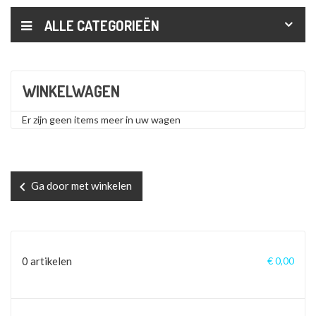
ALLE CATEGORIEËN
WINKELWAGEN
Er zijn geen items meer in uw wagen
chevron_left
Ga door met winkelen
0 artikelen
€ 0,00