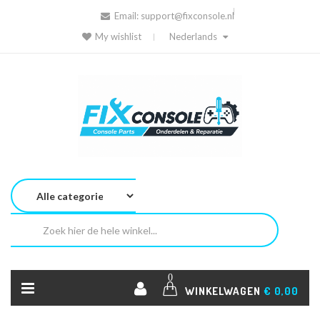
Email:
support@fixconsole.nl
My wishlist
Nederlands
0
WINKELWAGEN
€ 0,00