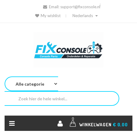
Email:
support@fixconsole.nl
My wishlist
Nederlands
0
WINKELWAGEN
€ 0,00